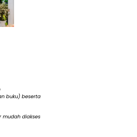
a
an buku) beserta
r mudah diakses