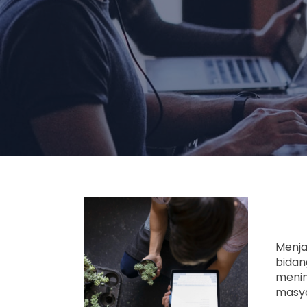
Menja
bidan
menin
masy